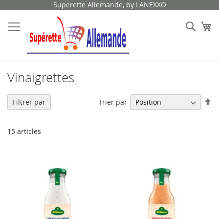
Allez
Superette Allemande, by LANEXXO
au
contenu
Rech
Mo
Vinaigrettes
Pa
Trier par
Filtrer par
or
dé
15
articles