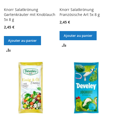
Knorr Salatkrönung
Knorr Salatkrönung
Gartenkräuter mit Knoblauch
Französische Art 5x 8 g
5x 8 g
2,45 €
2,45 €
Ajouter au panier
Ajouter au panier
AJOUTER
AJOUTER
AU
AU
COMPARATEUR
COMPARATEUR