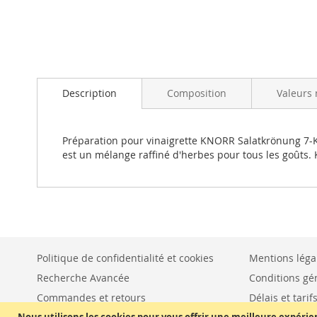
Skip
to
Description
Composition
Valeurs 
the
beginning
of
the
Préparation pour vinaigrette KNORR Salatkrönung 7-Kräu
images
est un mélange raffiné d'herbes pour tous les goûts
gallery
Politique de confidentialité et cookies
Mentions léga
Recherche Avancée
Conditions gé
Commandes et retours
Délais et tarif