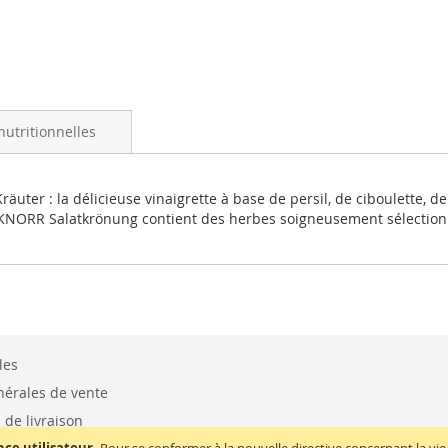
nutritionnelles
ter : la délicieuse vinaigrette à base de persil, de ciboulette, de 
. KNORR Salatkrönung contient des herbes soigneusement sélection
les
nérales de vente
s de livraison