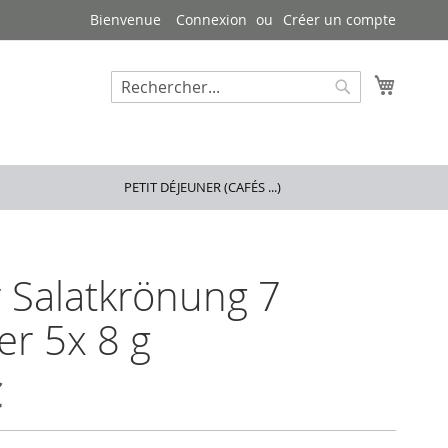
Bienvenue
Connexion
Créer un compte
Mon pa
Rechercher
Rechercher
PETIT DÉJEUNER (CAFÉS ...)
 Salatkrönung 7
er 5x 8 g
€