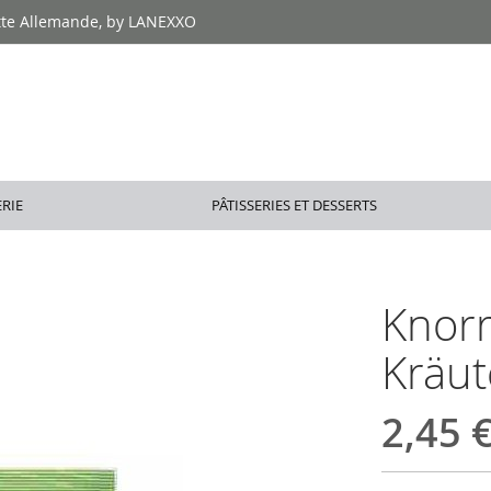
tte Allemande, by LANEXXO
RIE
PÂTISSERIES ET DESSERTS
Knorr
Kräut
2,45 