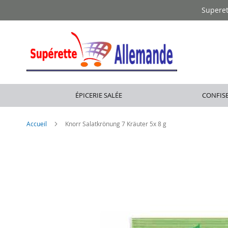
Allez
Supere
au
contenu
ÉPICERIE SALÉE
CONFISE
Accueil
Knorr Salatkrönung 7 Kräuter 5x 8 g
Skip
to
the
end
of
the
images
gallery