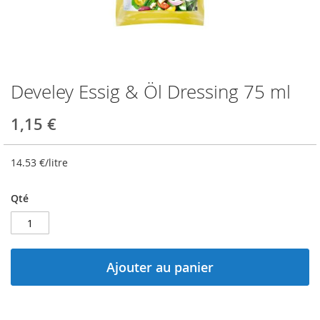
Develey Essig & Öl Dressing 75 ml
Skip
to
the
1,15 €
beginning
of
the
14.53
€/litre
images
gallery
Qté
Ajouter au panier