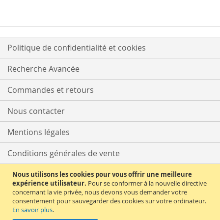
Politique de confidentialité et cookies
Recherche Avancée
Commandes et retours
Nous contacter
Mentions légales
Conditions générales de vente
Délais et tarifs de livraison
Nous utilisons les cookies pour vous offrir une meilleure
expérience utilisateur.
Pour se conformer à la nouvelle directive
concernant la vie privée, nous devons vous demander votre
Moyens de paiement
consentement pour sauvegarder des cookies sur votre ordinateur.
En savoir plus
.
Supérette Allemande est un site LANEXXO SARL – 400 Av. Roumanille –