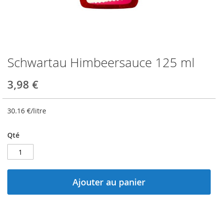
Schwartau Himbeersauce 125 ml
Skip
to
the
3,98 €
beginning
of
the
30.16
€/litre
images
gallery
Qté
Ajouter au panier