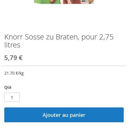
Knorr Sosse zu Braten, pour 2,75
Skip
to
litres
the
beginning
5,79 €
of
the
images
21.70
€/kg
gallery
Qté
Ajouter au panier