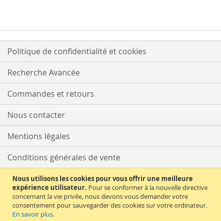
Politique de confidentialité et cookies
Recherche Avancée
Commandes et retours
Nous contacter
Mentions légales
Conditions générales de vente
Délais et tarifs de livraison
Nous utilisons les cookies pour vous offrir une meilleure
expérience utilisateur.
Pour se conformer à la nouvelle directive
concernant la vie privée, nous devons vous demander votre
Moyens de paiement
consentement pour sauvegarder des cookies sur votre ordinateur.
En savoir plus
.
Supérette Allemande est un site LANEXXO SARL – 400 Av. Roumanille –