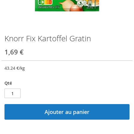
Knorr Fix Kartoffel Gratin
Skip
to
the
1,69 €
beginning
of
the
43.24
€/kg
images
gallery
Qté
Ajouter au panier