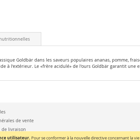
nutritionnelles
le classique Goldbär dans les saveurs populaires ananas, pomme, frai
de à l'extérieur. Le «frère acidulé» de l'ours Goldbär garantit une e
les
nérales de vente
s de livraison
nce utilisateur.
iement
Pour se conformer à la nouvelle directive concernant la 