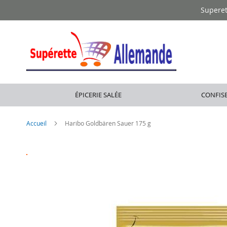
Allez
Supere
au
contenu
ÉPICERIE SALÉE
CONFISE
Accueil
Haribo Goldbären Sauer 175 g
Skip
to
the
end
of
the
images
gallery