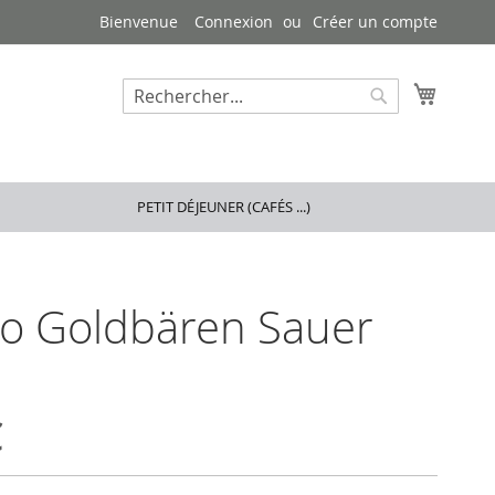
Bienvenue
Connexion
Créer un compte
Mon pa
Rechercher
Rechercher
PETIT DÉJEUNER (CAFÉS ...)
o Goldbären Sauer
€