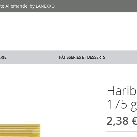
tte Allemande, by LANEXXO
RIE
PÂTISSERIES ET DESSERTS
Harib
175 g
2,38 