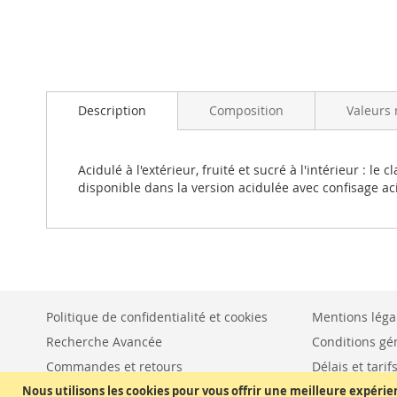
Skip
to
Description
Composition
Valeurs 
the
beginning
of
the
Acidulé à l'extérieur, fruité et sucré à l'intérieur : 
images
disponible dans la version acidulée avec confisage aci
gallery
Politique de confidentialité et cookies
Mentions léga
Recherche Avancée
Conditions gé
Commandes et retours
Délais et tarif
Nous utilisons les cookies pour vous offrir une meilleure expérie
Nous contacter
Moyens de pa