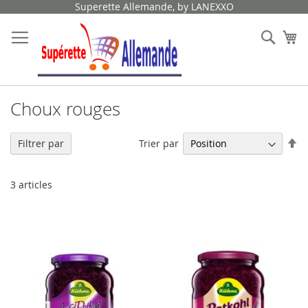
Allez
Superette Allemande, by LANEXXO
au
contenu
Rech
Mo
Choux rouges
Pa
Trier par
Filtrer par
or
dé
3
articles