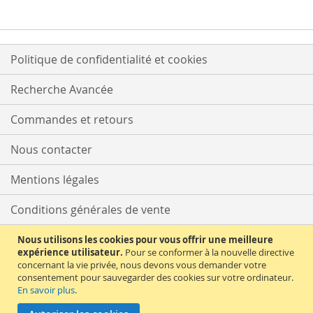
Politique de confidentialité et cookies
Recherche Avancée
Commandes et retours
Nous contacter
Mentions légales
Conditions générales de vente
Délais et tarifs de livraison
Nous utilisons les cookies pour vous offrir une meilleure
expérience utilisateur.
Pour se conformer à la nouvelle directive
concernant la vie privée, nous devons vous demander votre
Moyens de paiement
consentement pour sauvegarder des cookies sur votre ordinateur.
En savoir plus
.
Supérette Allemande est un site LANEXXO SARL – 400 Av. Roumanille –
BP309 – 06906 Sophia-Antipolis CEDEX – tél. +33 (0)489814373 –