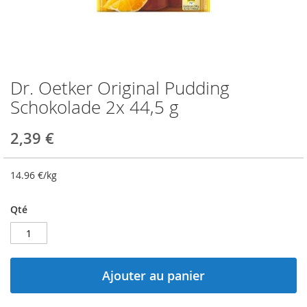
Dr. Oetker Original Pudding
Skip
to
Schokolade 2x 44,5 g
the
beginning
2,39 €
of
the
images
14.96
€/kg
gallery
Qté
Ajouter au panier