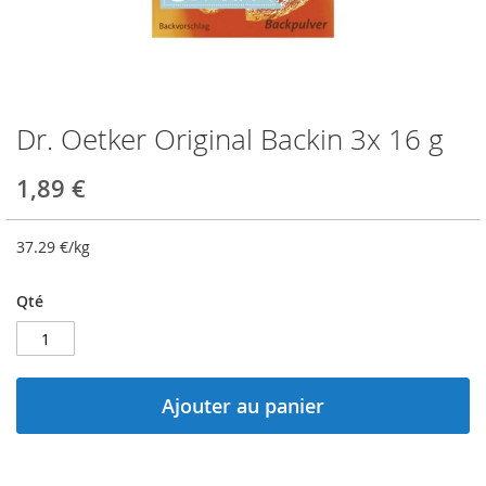
Dr. Oetker Original Backin 3x 16 g
Skip
to
the
1,89 €
beginning
of
the
37.29
€/kg
images
gallery
Qté
Ajouter au panier