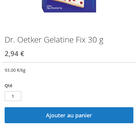
Dr. Oetker Gelatine Fix 30 g
Skip
to
the
2,94 €
beginning
of
the
93.00
€/kg
images
gallery
Qté
Ajouter au panier