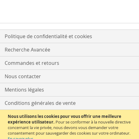
Politique de confidentialité et cookies
Recherche Avancée
Commandes et retours
Nous contacter
Mentions légales
Conditions générales de vente
Délais et tarifs de livraison
Nous utilisons les cookies pour vous offrir une meilleure
expérience utilisateur.
Pour se conformer à la nouvelle directive
concernant la vie privée, nous devons vous demander votre
Moyens de paiement
consentement pour sauvegarder des cookies sur votre ordinateur.
En savoir plus
.