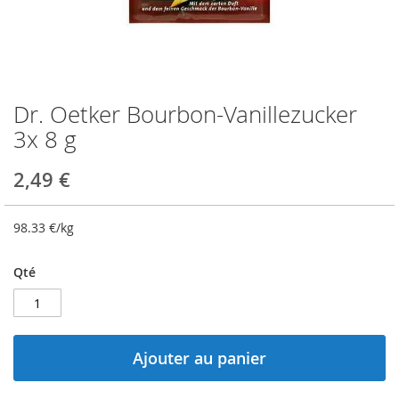
Dr. Oetker Bourbon-Vanillezucker
Skip
to
3x 8 g
the
beginning
2,49 €
of
the
images
98.33
€/kg
gallery
Qté
Ajouter au panier