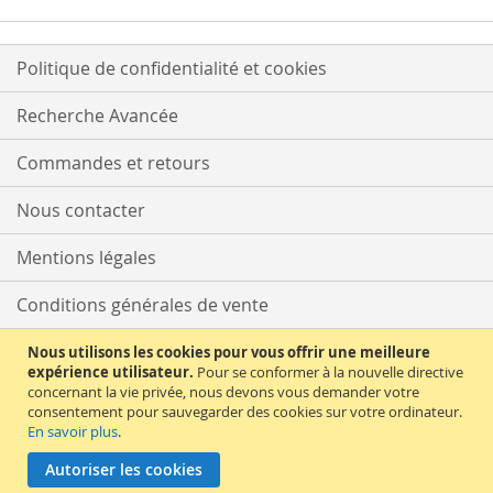
Politique de confidentialité et cookies
Recherche Avancée
Commandes et retours
Nous contacter
Mentions légales
Conditions générales de vente
Délais et tarifs de livraison
Nous utilisons les cookies pour vous offrir une meilleure
expérience utilisateur.
Pour se conformer à la nouvelle directive
concernant la vie privée, nous devons vous demander votre
Moyens de paiement
consentement pour sauvegarder des cookies sur votre ordinateur.
En savoir plus
.
Supérette Allemande est un site LANEXXO SARL – 400 Av. Roumanille –
BP309 – 06906 Sophia-Antipolis CEDEX – tél. +33 (0)489814373 –
Autoriser les cookies
info@lanexxo.fr – Copyright © 2026. All rights reserved.